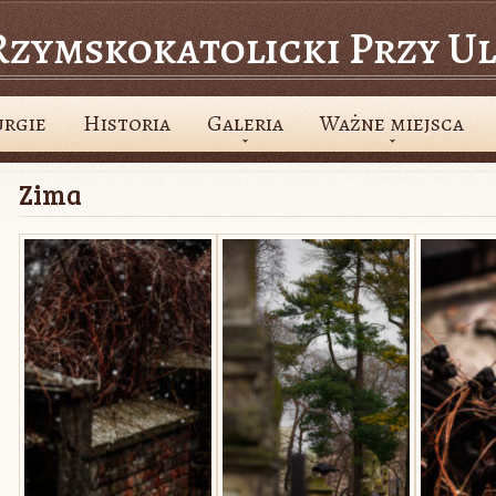
zymskokatolicki Przy Ul
urgie
Historia
Galeria
Ważne miejsca
Zima