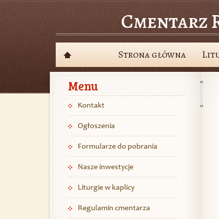
Cmentarz R
Skip
to
content
Strona główna
Lit
Menu
Kontakt
Ogłoszenia
Formularze do pobrania
Nasze inwestycje
Liturgie w kaplicy
Regulamin cmentarza